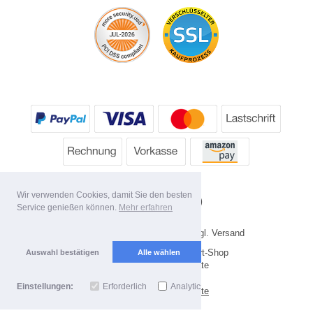
Wir verwenden Cookies, damit Sie den besten
Service genießen können.
Mehr erfahren
* Alle Preise inkl. MwSt. evtl. zzgl. Versand
Copyright 2026 by HP's Sport-Shop
Auswahl bestätigen
Alle wählen
Mobile Shop by Shopgate
Einstellungen:
Erforderlich
Analytics
Zur klassischen Webseite