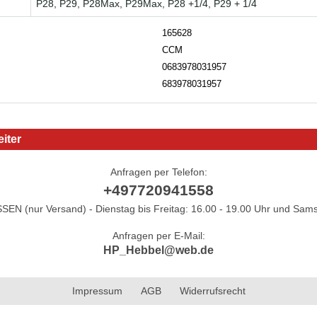
P28, P29, P28Max, P29Max, P28 +1/4, P29 + 1/4
165628
CCM
0683978031957
683978031957
iter
Anfragen per Telefon:
+497720941558
N (nur Versand) - Dienstag bis Freitag: 16.00 - 19.00 Uhr und Sams
Anfragen per E-Mail:
HP_Hebbel@web.de
Impressum
AGB
Widerrufsrecht