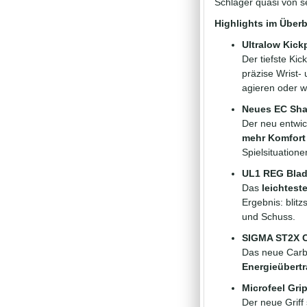
Schläger quasi von se
Highlights im Überb
Ultralow Kick
Der tiefste Kic
präzise Wrist-
agieren oder 
Neues EC Sha
Der neu entwi
mehr Komfort
Spielsituation
UL1 REG Blad
Das
leichtest
Ergebnis: blit
und Schuss.
SIGMA ST2X C
Das neue Carb
Energieübertr
Microfeel Grip
Der neue Griff 