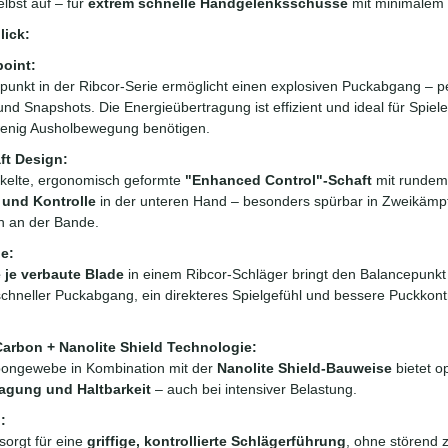
lbst auf – für
extrem schnelle Handgelenksschüsse
mit minimalem 
lick:
point:
kpunkt in der Ribcor-Serie ermöglicht einen explosiven Puckabgang – pe
 und Snapshots. Die Energieübertragung ist effizient und ideal für Spie
wenig Ausholbewegung benötigen.
ft Design:
ckelte, ergonomisch geformte
"Enhanced Control"-Schaft
mit rundem 
 und Kontrolle
in der unteren Hand – besonders spürbar in Zweikämp
en an der Bande.
e:
e je verbaute Blade
in einem Ribcor-Schläger bringt den Balancepunkt
zschneller Puckabgang, ein direkteres Spielgefühl und bessere Puckkont
arbon + Nanolite Shield Technologie:
ongewebe in Kombination mit der
Nanolite Shield-Bauweise
bietet o
agung und Haltbarkeit
– auch bei intensiver Belastung.
:
sorgt für eine
griffige, kontrollierte Schlägerführung
, ohne störend z