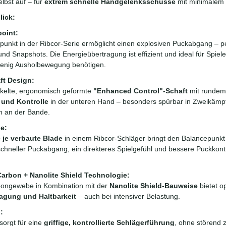
lbst auf – für
extrem schnelle Handgelenksschüsse
mit minimalem 
lick:
point:
kpunkt in der Ribcor-Serie ermöglicht einen explosiven Puckabgang – pe
 und Snapshots. Die Energieübertragung ist effizient und ideal für Spie
wenig Ausholbewegung benötigen.
ft Design:
ckelte, ergonomisch geformte
"Enhanced Control"-Schaft
mit rundem 
 und Kontrolle
in der unteren Hand – besonders spürbar in Zweikämp
en an der Bande.
e:
e je verbaute Blade
in einem Ribcor-Schläger bringt den Balancepunkt
zschneller Puckabgang, ein direkteres Spielgefühl und bessere Puckkont
arbon + Nanolite Shield Technologie:
ongewebe in Kombination mit der
Nanolite Shield-Bauweise
bietet o
agung und Haltbarkeit
– auch bei intensiver Belastung.
:
sorgt für eine
griffige, kontrollierte Schlägerführung
, ohne störend z