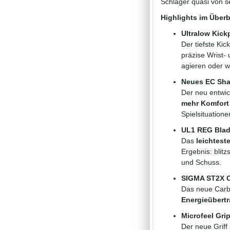
Schläger quasi von se
Highlights im Überb
Ultralow Kick
Der tiefste Kic
präzise Wrist-
agieren oder 
Neues EC Sha
Der neu entwi
mehr Komfort
Spielsituation
UL1 REG Blad
Das
leichtest
Ergebnis: blit
und Schuss.
SIGMA ST2X C
Das neue Carb
Energieübertr
Microfeel Grip
Der neue Griff 