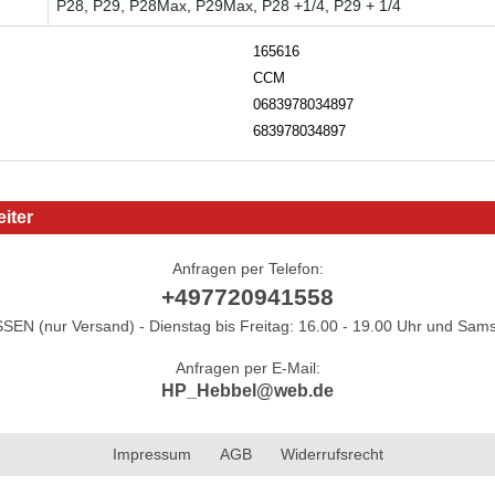
P28, P29, P28Max, P29Max, P28 +1/4, P29 + 1/4
165616
CCM
0683978034897
683978034897
iter
Anfragen per Telefon:
+497720941558
N (nur Versand) - Dienstag bis Freitag: 16.00 - 19.00 Uhr und Sams
Anfragen per E-Mail:
HP_Hebbel@web.de
Impressum
AGB
Widerrufsrecht