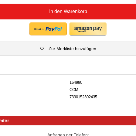
In den Warenkorb
Zur Merkliste hinzufügen
164990
CCM
7330152302435
iter
Anfragen per Telefon: