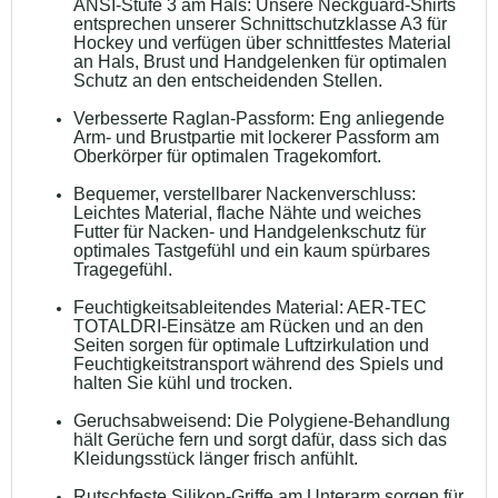
ANSI-Stufe 3 am Hals: Unsere Neckguard-Shirts
entsprechen unserer Schnittschutzklasse A3 für
Hockey und verfügen über schnittfestes Material
an Hals, Brust und Handgelenken für optimalen
Schutz an den entscheidenden Stellen.
Verbesserte Raglan-Passform: Eng anliegende
Arm- und Brustpartie mit lockerer Passform am
Oberkörper für optimalen Tragekomfort.
Bequemer, verstellbarer Nackenverschluss:
Leichtes Material, flache Nähte und weiches
Futter für Nacken- und Handgelenkschutz für
optimales Tastgefühl und ein kaum spürbares
Tragegefühl.
Feuchtigkeitsableitendes Material: AER-TEC
TOTALDRI-Einsätze am Rücken und an den
Seiten sorgen für optimale Luftzirkulation und
Feuchtigkeitstransport während des Spiels und
halten Sie kühl und trocken.
Geruchsabweisend: Die Polygiene-Behandlung
hält Gerüche fern und sorgt dafür, dass sich das
Kleidungsstück länger frisch anfühlt.
Rutschfeste Silikon-Griffe am Unterarm sorgen für