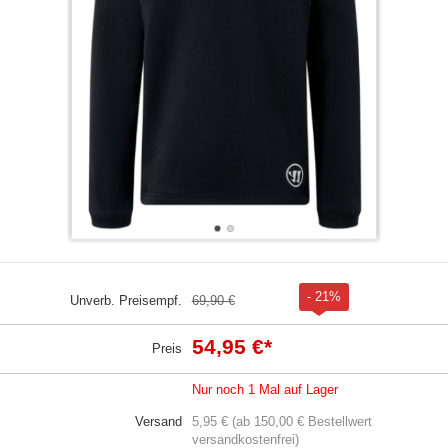
- 21%
Unverb. Preisempf.
69,90 €
54,95 €
*
Preis
Nur noch 1 Mal auf Lager
Versand
5,95 € (ab 150,00 € Bestellwert
versandkostenfrei)