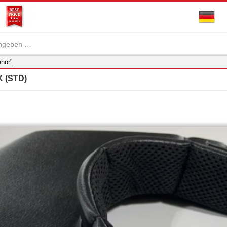
ehör"
K (STD)