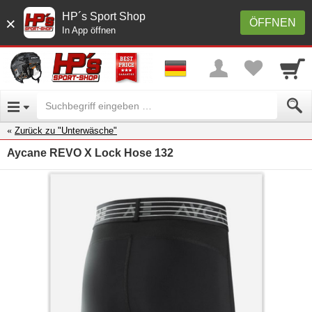
HP´s Sport Shop
×
ÖFFNEN
In App öffnen
Zurück zu "Unterwäsche"
Aycane REVO X Lock Hose 132