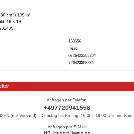
680 cm² / 105 in²
ld: 16 × 19
: 231405
163656
Head
0726423388234
726423388234
iter
Anfragen per Telefon:
+497720941558
N (nur Versand) - Dienstag bis Freitag: 16.00 - 19.00 Uhr und Sams
Anfragen per E-Mail:
HP_Hebbel@web.de