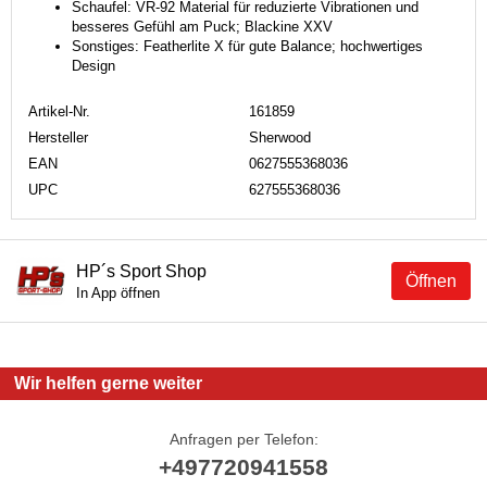
Schaufel: VR-92 Material für reduzierte Vibrationen und
besseres Gefühl am Puck; Blackine XXV
Sonstiges: Featherlite X für gute Balance; hochwertiges
Design
Artikel-Nr.
161859
Hersteller
Sherwood
EAN
0627555368036
UPC
627555368036
HP´s Sport Shop
Öffnen
In App öffnen
Wir helfen gerne weiter
Anfragen per Telefon:
+497720941558