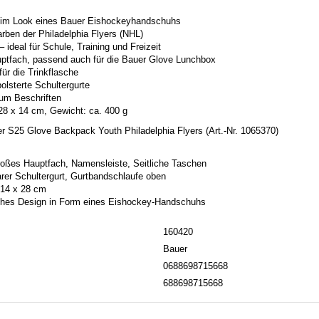
n im Look eines Bauer Eishockeyhandschuhs
arben der Philadelphia Flyers (NHL)
– ideal für Schule, Training und Freizeit
tfach, passend auch für die Bauer Glove Lunchbox
für die Trinkflasche
polsterte Schultergurte
um Beschriften
28 x 14 cm, Gewicht: ca. 400 g
 S25 Glove Backpack Youth Philadelphia Flyers (Art.-Nr. 1065370)
roßes Hauptfach, Namensleiste, Seitliche Taschen
barer Schultergurt, Gurtbandschlaufe oben
 14 x 28 cm
ches Design in Form eines Eishockey-Handschuhs
160420
Bauer
0688698715668
688698715668