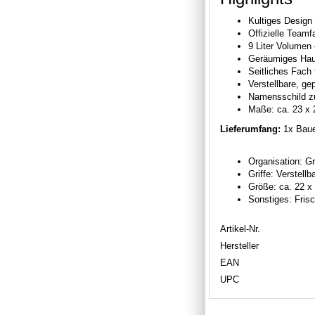
Kultiges Desig
Offizielle Teamf
9 Liter Volumen 
Geräumiges Haup
Seitliches Fach 
Verstellbare, ge
Namensschild z
Maße: ca. 23 x 
Lieferumfang:
1x Bauer
Organisation: G
Griffe: Verstell
Größe: ca. 22 x
Sonstiges: Fris
Artikel-Nr.
Hersteller
EAN
UPC