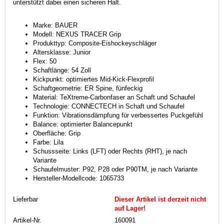
unterstützt dabei einen sicheren Halt.
Marke: BAUER
Modell: NEXUS TRACER Grip
Produkttyp: Composite-Eishockeyschläger
Altersklasse: Junior
Flex: 50
Schaftlänge: 54 Zoll
Kickpunkt: optimiertes Mid-Kick-Flexprofil
Schaftgeometrie: ER Spine, fünfeckig
Material: TeXtreme-Carbonfaser an Schaft und Schaufel
Technologie: CONNECTECH in Schaft und Schaufel
Funktion: Vibrationsdämpfung für verbessertes Puckgefühl
Balance: optimierter Balancepunkt
Oberfläche: Grip
Farbe: Lila
Schussseite: Links (LFT) oder Rechts (RHT), je nach
Variante
Schaufelmuster: P92, P28 oder P90TM, je nach Variante
Hersteller-Modellcode: 1065733
Lieferbar
Dieser Artikel ist derzeit nicht
auf Lager!
Artikel-Nr.
160091