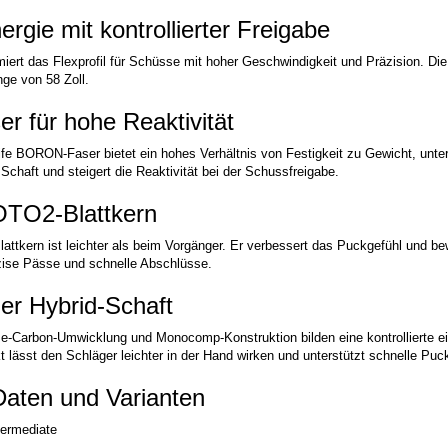
rgie mit kontrollierter Freigabe
imiert das Flexprofil für Schüsse mit hoher Geschwindigkeit und Präzision. Di
nge von 58 Zoll.
 für hohe Reaktivität
eife BORON-Faser bietet ein hohes Verhältnis von Festigkeit zu Gewicht, unter
chaft und steigert die Reaktivität bei der Schussfreigabe.
OTO2-Blattkern
lattkern ist leichter als beim Vorgänger. Er verbessert das Puckgefühl und b
zise Pässe und schnelle Abschlüsse.
r Hybrid-Schaft
e-Carbon-Umwicklung und Monocomp-Konstruktion bilden eine kontrollierte eint
t lässt den Schläger leichter in der Hand wirken und unterstützt schnelle P
Daten und Varianten
termediate