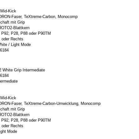
 Mid-Kick
BORON-Faser, TeXtreme-Carbon, Monocomp
chaft mit Grip
PROTO2-Blattkern
: P92, P28, P88 oder P90TM
s oder Rechts
hite / Light Mode
66184
White Grip Intermediate
66184
termediate
 Mid-Kick
BORON-Faser, TeXtreme-Carbon-Umwicklung, Monocomp
chaft mit Grip
PROTO2-Blattkern
: P92, P28, P88 oder P90TM
s oder Rechts
Light Mode