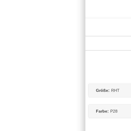
Größe:
RHT
Farbe:
P28