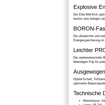
Explosive Ene
Der Elite-Mid-Kick opt
besitzt eine belegte Lä
BORON-Faser
Die ultraleichte und st
Energiespeicherung im S
Leichter PR
Der weiterentwickelte B
lebendigen Pop für prä
Ausgewogene
Hybrid-Schaft, TeXtrem
optimierte Balancepunk
Technische 
Altersklasse: In
Länge: 58 Zoll