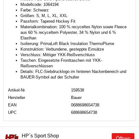
Modellcode: 1064194
Farbe: Schwarz
Größen: S, M, L, XL, XXL
Passform: Tapered Hockey Fit
Materialkombination: 100 % recyceltes Nylon sowie Fleece
aus 60 % recyceltem Polyester, 34 % Nylon und 6 %
Elasthan
Isolierung: PrimaLoft Black Insulation ThermoPlume
Konstruktion: Verbundene, gesteppte Einsätze
Verschluss: Mittiger YKK-Reißverschluss
Taschen: Eingesetzte Fronttaschen mit YKK-
Reißverschlüssen
Details: FLC-Siebdrucklogo im hinteren Nackenbereich und
BAUER-Symbol auf der Schulter
Artikel-Nr.
159538
Hersteller
Bauer
EAN
0688698654738
UPC
688698654738
HP´s Sport Shop
Öffnen