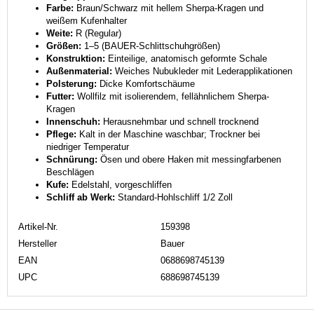
Farbe:
Braun/Schwarz mit hellem Sherpa-Kragen und
weißem Kufenhalter
Weite:
R (Regular)
Größen:
1–5 (BAUER-Schlittschuhgrößen)
Konstruktion:
Einteilige, anatomisch geformte Schale
Außenmaterial:
Weiches Nubukleder mit Lederapplikationen
Polsterung:
Dicke Komfortschäume
Futter:
Wollfilz mit isolierendem, fellähnlichem Sherpa-
Kragen
Innenschuh:
Herausnehmbar und schnell trocknend
Pflege:
Kalt in der Maschine waschbar; Trockner bei
niedriger Temperatur
Schnürung:
Ösen und obere Haken mit messingfarbenen
Beschlägen
Kufe:
Edelstahl, vorgeschliffen
Schliff ab Werk:
Standard-Hohlschliff 1/2 Zoll
Artikel-Nr.
159398
Hersteller
Bauer
EAN
0688698745139
UPC
688698745139