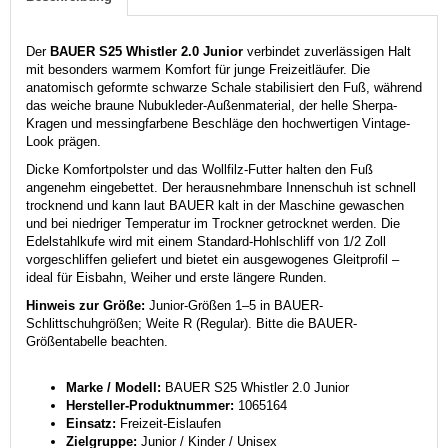
Der
BAUER S25 Whistler 2.0 Junior
verbindet zuverlässigen Halt
mit besonders warmem Komfort für junge Freizeitläufer. Die
anatomisch geformte schwarze Schale stabilisiert den Fuß, während
das weiche braune Nubukleder-Außenmaterial, der helle Sherpa-
Kragen und messingfarbene Beschläge den hochwertigen Vintage-
Look prägen.
Dicke Komfortpolster und das Wollfilz-Futter halten den Fuß
angenehm eingebettet. Der herausnehmbare Innenschuh ist schnell
trocknend und kann laut BAUER kalt in der Maschine gewaschen
und bei niedriger Temperatur im Trockner getrocknet werden. Die
Edelstahlkufe wird mit einem Standard-Hohlschliff von 1/2 Zoll
vorgeschliffen geliefert und bietet ein ausgewogenes Gleitprofil –
ideal für Eisbahn, Weiher und erste längere Runden.
Hinweis zur Größe:
Junior-Größen 1–5 in BAUER-
Schlittschuhgrößen; Weite R (Regular). Bitte die BAUER-
Größentabelle beachten.
Marke / Modell:
BAUER S25 Whistler 2.0 Junior
Hersteller-Produktnummer:
1065164
Einsatz:
Freizeit-Eislaufen
Zielgruppe:
Junior / Kinder / Unisex