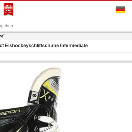
he"
t Eishockeyschlittschuhe Intermediate