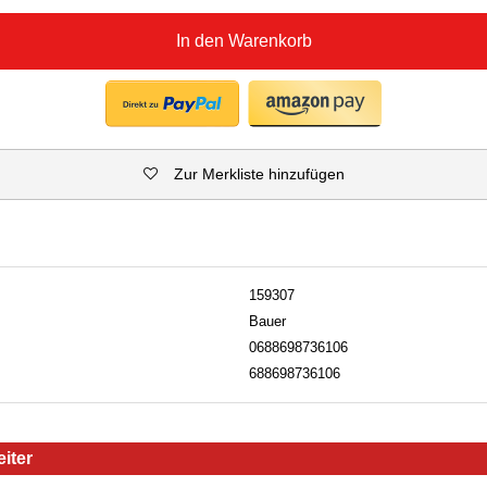
In den Warenkorb
Zur Merkliste hinzufügen
159307
Bauer
0688698736106
688698736106
iter