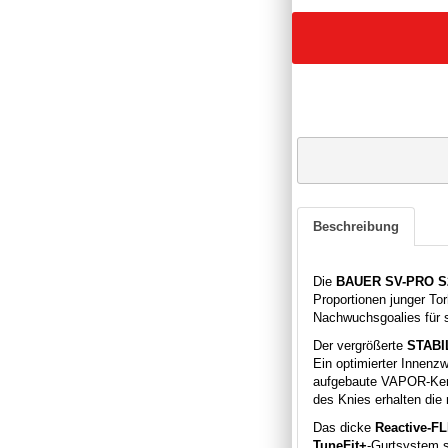
Beschreibung
Die
BAUER SV-PRO S2
Proportionen junger Tor
Nachwuchsgoalies für 
Der vergrößerte
STABI
Ein optimierter Innenz
aufgebaute VAPOR-Kern
des Knies erhalten die 
Das dicke
Reactive-FL
TuneFit+
-Gurtsystem s