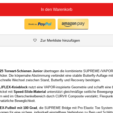
In den Warenkorb
Zur Merkliste hinzufügen
5 Torwart-Schienen Junior
übertragen die kombinierte SUPREME-/VAPOR-K
hüter. Die körpernahe Abstimmung verbindet eine stabile Butterfly-Auflage mit
schnelle Wechsel zwischen Stand, Butterfly und Recovery benötigen.
LIFLEX-Knieblock
nutzt eine VAPOR-inspirierte Geometrie und schafft eine br
wickel mit
Speed-Slide-Material
unterstützt gleichmäßige seitliche Bewegung
 wird im Oberschenkelbereich durch CURV® Composite verstärkt; Flexpunkt
natürliche Beweglichkeit.
EX-Fußteil mit 100 Grad
, die SUPREME Bridge mit Pro Elastic Toe Syste
orgen für eine sichere, individuell einstellbare Verbindung zu Bein und Schl