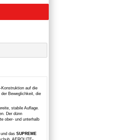
onstruktion auf die
 der Beweglichkeit, die
eite, stabile Auflage.
en. Der dünn
e ober- und unterhalb
m und das
SUPREME
ittschuh. AEROLITE-