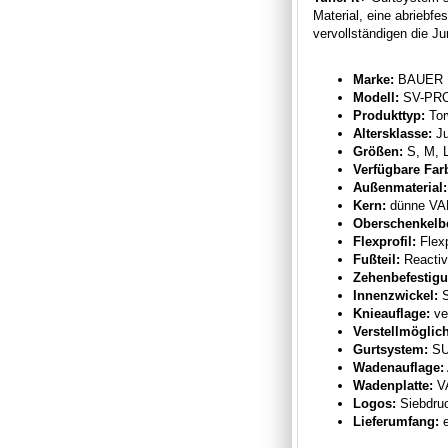
Material, eine abrieb
vervollständigen die Ju
Marke:
BAUER
Modell:
SV-PRO
Produkttyp:
Tor
Altersklasse:
Ju
Größen:
S, M, 
Verfügbare Farb
Außenmaterial:
Kern:
dünne VAP
Oberschenkelbe
Flexprofil:
Flexp
Fußteil:
Reactiv
Zehenbefestigu
Innenzwickel:
S
Knieauflage:
ve
Verstellmöglich
Gurtsystem:
SU
Wadenauflage:
Wadenplatte:
VA
Logos:
Siebdru
Lieferumfang:
e