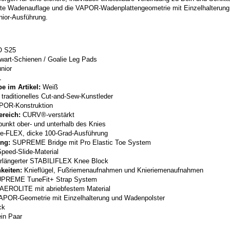
feste Wadenauflage und die VAPOR-Wadenplattengeometrie mit Einzelhalterun
nior-Ausführung.
 S25
wart-Schienen / Goalie Leg Pads
nior
L
e im Artikel:
Weiß
traditionelles Cut-and-Sew-Kunstleder
OR-Konstruktion
reich:
CURV®-verstärkt
unkt ober- und unterhalb des Knies
e-FLEX, dicke 100-Grad-Ausführung
ng:
SUPREME Bridge mit Pro Elastic Toe System
peed-Slide-Material
rlängerter STABILIFLEX Knee Block
keiten:
Knieflügel, Fußriemenaufnahmen und Knieriemenaufnahmen
PREME TuneFit+ Strap System
AEROLITE mit abriebfestem Material
POR-Geometrie mit Einzelhalterung und Wadenpolster
ck
in Paar