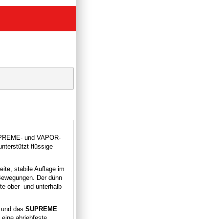
SUPREME- und VAPOR-
nterstützt flüssige
ite, stabile Auflage im
 Bewegungen. Der dünn
e ober- und unterhalb
m und das
SUPREME
 eine abriebfeste