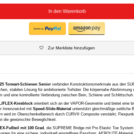
In den Warenkorb
Zur Merkliste hinzufügen
5 Torwart-Schienen Senior
verbinden Konstruktionsmerkmale aus den 
chen, stabilen Lösung für ambitionierte Torhüter. Die körpernahe Abstimmung u
und eine kontrollierte Verbindung zwischen Bein, Schiene und Schlittschuh.
LIFLEX-Knieblock
orientiert sich an der VAPOR-Geometrie und bietet eine bre
ter Innenzwickel mit
Speed-Slide-Material
unterstützt gleichmäßige seitliche
 wird im Oberschenkelbereich durch CURV® Composite verstärkt; Flexpunkt
ei die gewünschte Beweglichkeit.
EX-Fußteil mit 100 Grad
, die SUPREME Bridge mit Pro Elastic Toe Syste
orgen für eine sichere, individuell einstellbare Passform. AEROLITE-Material,