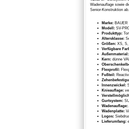
Wadenauflage sowie di
Senior-Konstruktion ab
Marke:
BAUER
Modell:
SV-PRO
Produkttyp:
Tor
Altersklasse:
Se
Größen:
XS, S,
Verfügbare Far
Außenmaterial:
Kern:
dünne VAP
Oberschenkelbe
Flexprofil:
Flexp
Fußteil:
Reactiv
Zehenbefestigu
Innenzwickel:
S
Knieauflage:
ve
Verstellmöglich
Gurtsystem:
SU
Wadenauflage:
Wadenplatte:
VA
Logos:
Siebdru
Lieferumfang:
e