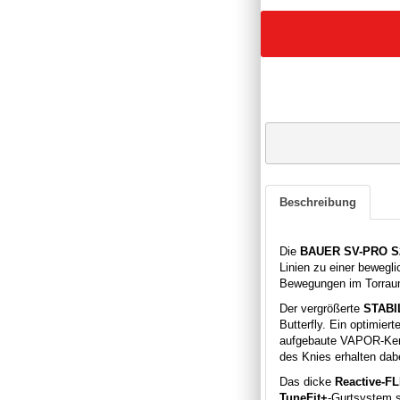
Beschreibung
Die
BAUER SV-PRO S2
Linien zu einer bewegli
Bewegungen im Torraum 
Der vergrößerte
STABI
Butterfly. Ein optimier
aufgebaute VAPOR-Kern
des Knies erhalten dab
Das dicke
Reactive-FL
TuneFit+
-Gurtsystem s