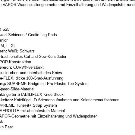
e VAPOR-Wadenplattengeometrie mit Einzelhalterung und Wadenpolster runde
.
 S25
wart-Schienen / Goalie Leg Pads
nior
 M, L, XL
ben:
Weiß; Schwarz
traditionelles Cut-and-Sew-Kunstleder
OR-Konstruktion
reich:
CURV®-verstärkt
unkt ober- und unterhalb des Knies
e-FLEX, dicke 100-Grad-Ausführung
ng:
SUPREME Bridge mit Pro Elastic Toe System
peed-Slide-Material
rlängerter STABILIFLEX Knee Block
keiten:
Knieflügel, Fußriemenaufnahmen und Knieriemenaufnahmen
PREME TuneFit+ Strap System
AEROLITE mit abriebfestem Material
POR-Geometrie mit Einzelhalterung und Wadenpolster
ck
in Paar