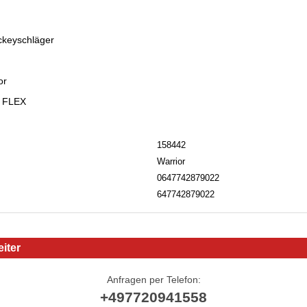
ckeyschläger
or
0 FLEX
158442
Warrior
0647742879022
647742879022
iter
Anfragen per Telefon:
+497720941558