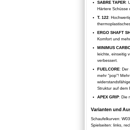
SABRE TAPER
: 
Härtere Schüsse 
T. 122
: Hochwerti
thermoplastische
ERGO SHAFT S
Komfort und mehr 
MINIMUS CARB
leichte, einseiti
verbessert.
FUELCORE
: Der
mehr "pop"! Mehr
widerstandsfähige
Struktur auf dem
APEX GRIP
: Die
Varianten und Au
Schaufelkurven: W0
Spielseiten: links, rec