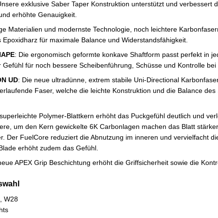
Unsere exklusive Saber Taper Konstruktion unterstützt und verbessert
und erhöhte Genauigkeit.
ge Materialien und modernste Technologie, noch leichtere Karbonfase
s Epoxidharz für maximale Balance und Widerstandsfähigkeit.
HAPE
: Die ergonomisch geformte konkave Shaftform passt perfekt in j
Gefühl für noch bessere Scheibenführung, Schüsse und Kontrolle bei 
ON UD
: Die neue ultradünne, extrem stabile Uni-Directional Karbonfaser
g verlaufende Faser, welche die leichte Konstruktion und die Balance des
 superleichte Polymer-Blattkern erhöht das Puckgefühl deutlich und ver
ere, um den Kern gewickelte 6K Carbonlagen machen das Blatt stärke
r. Der FuelCore reduziert die Abnutzung im inneren und vervielfacht die
 Blade erhöht zudem das Gefühl.
 neue APEX Grip Beschichtung erhöht die Griffsicherheit sowie die Kontr
swahl
3, W28
hts