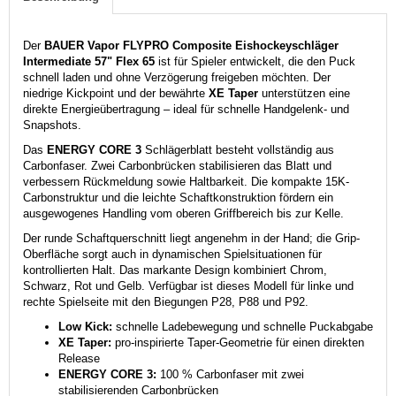
Der
BAUER Vapor FLYPRO Composite Eishockeyschläger
Intermediate 57" Flex 65
ist für Spieler entwickelt, die den Puck
schnell laden und ohne Verzögerung freigeben möchten. Der
niedrige Kickpoint und der bewährte
XE Taper
unterstützen eine
direkte Energieübertragung – ideal für schnelle Handgelenk- und
Snapshots.
Das
ENERGY CORE 3
Schlägerblatt besteht vollständig aus
Carbonfaser. Zwei Carbonbrücken stabilisieren das Blatt und
verbessern Rückmeldung sowie Haltbarkeit. Die kompakte 15K-
Carbonstruktur und die leichte Schaftkonstruktion fördern ein
ausgewogenes Handling vom oberen Griffbereich bis zur Kelle.
Der runde Schaftquerschnitt liegt angenehm in der Hand; die Grip-
Oberfläche sorgt auch in dynamischen Spielsituationen für
kontrollierten Halt. Das markante Design kombiniert Chrom,
Schwarz, Rot und Gelb. Verfügbar ist dieses Modell für linke und
rechte Spielseite mit den Biegungen P28, P88 und P92.
Low Kick:
schnelle Ladebewegung und schnelle Puckabgabe
XE Taper:
pro-inspirierte Taper-Geometrie für einen direkten
Release
ENERGY CORE 3:
100 % Carbonfaser mit zwei
stabilisierenden Carbonbrücken