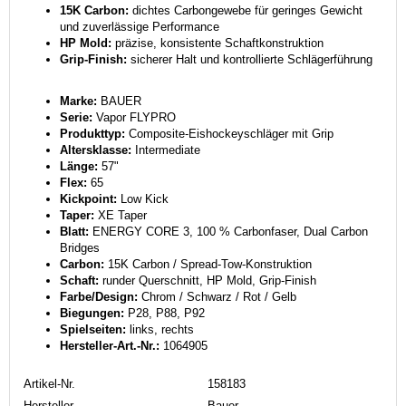
15K Carbon:
dichtes Carbongewebe für geringes Gewicht
und zuverlässige Performance
HP Mold:
präzise, konsistente Schaftkonstruktion
Grip-Finish:
sicherer Halt und kontrollierte Schlägerführung
Marke:
BAUER
Serie:
Vapor FLYPRO
Produkttyp:
Composite-Eishockeyschläger mit Grip
Altersklasse:
Intermediate
Länge:
57"
Flex:
65
Kickpoint:
Low Kick
Taper:
XE Taper
Blatt:
ENERGY CORE 3, 100 % Carbonfaser, Dual Carbon
Bridges
Carbon:
15K Carbon / Spread-Tow-Konstruktion
Schaft:
runder Querschnitt, HP Mold, Grip-Finish
Farbe/Design:
Chrom / Schwarz / Rot / Gelb
Biegungen:
P28, P88, P92
Spielseiten:
links, rechts
Hersteller-Art.-Nr.:
1064905
Artikel-Nr.
158183
Hersteller
Bauer