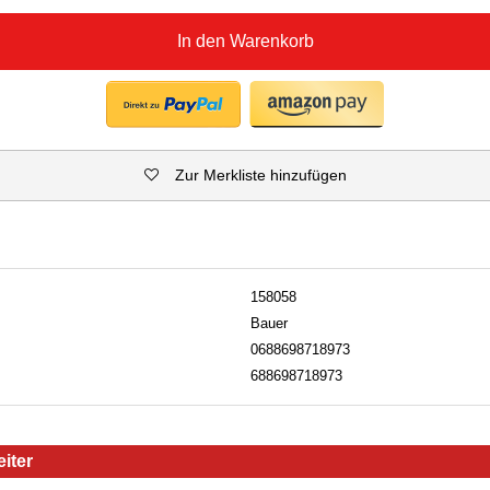
In den Warenkorb
Zur Merkliste hinzufügen
158058
Bauer
0688698718973
688698718973
iter