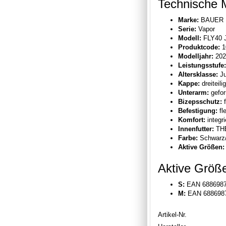
Technische 
Marke:
BAUER
Serie:
Vapor
Modell:
FLY40 J
Produktcode:
1
Modelljahr:
202
Leistungsstufe:
Altersklasse:
Ju
Kappe:
dreiteil
Unterarm:
gefor
Bizepsschutz:
f
Befestigung:
fl
Komfort:
integr
Innenfutter:
TH
Farbe:
Schwarz/
Aktive Größen:
Aktive Größ
S:
EAN 6886987
M:
EAN 688698
Artikel-Nr.