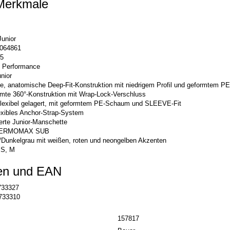
Merkmale
unior
064861
5
Performance
nior
ige, anatomische Deep-Fit-Konstruktion mit niedrigem Profil und geformtem 
mte 360°-Konstruktion mit Wrap-Lock-Verschluss
lexibel gelagert, mit geformtem PE-Schaum und SLEEVE-Fit
exibles Anchor-Strap-System
ierte Junior-Manschette
ERMOMAX SUB
Dunkelgrau mit weißen, roten und neongelben Akzenten
S, M
en und EAN
33327
733310
157817