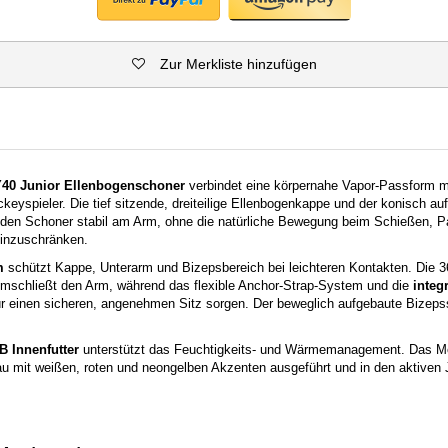
Zur Merkliste hinzufügen
40 Junior Ellenbogenschoner
verbindet eine körpernahe Vapor-Passform m
keyspieler. Die tief sitzende, dreiteilige Ellenbogenkappe und der konisch au
 den Schoner stabil am Arm, ohne die natürliche Bewegung beim Schießen, 
einzuschränken.
m
schützt Kappe, Unterarm und Bizepsbereich bei leichteren Kontakten. Die 3
umschließt den Arm, während das flexible Anchor-Strap-System und die
integ
r einen sicheren, angenehmen Sitz sorgen. Der beweglich aufgebaute Bizepss
Innenfutter
unterstützt das Feuchtigkeits- und Wärmemanagement. Das Mod
u mit weißen, roten und neongelben Akzenten ausgeführt und in den aktiven