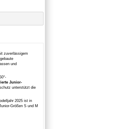
it zuverlässigem
fgebaute
Passen und
60°-
rierte Junior-
chutz unterstützt die
elljahr 2025 ist in
 Junior-Größen S und M