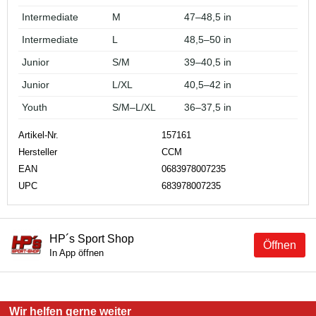
Intermediate
M
47–48,5 in
Intermediate
L
48,5–50 in
Junior
S/M
39–40,5 in
Junior
L/XL
40,5–42 in
Youth
S/M–L/XL
36–37,5 in
Artikel-Nr.
157161
Hersteller
CCM
EAN
0683978007235
UPC
683978007235
HP´s Sport Shop
Öffnen
In App öffnen
Wir helfen gerne weiter