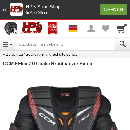
HP´s Sport Shop
×
ÖFFNEN
In App öffnen
Zurück zu "Goalie Arm und Schulterschutz"
CCM EFlex 7.9 Goalie Brustpanzer Senior