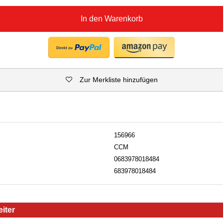
In den Warenkorb
Zur Merkliste hinzufügen
156966
CCM
0683978018484
683978018484
iter