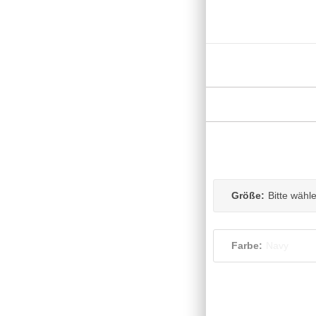
Größe:
Bitte wähl
Farbe:
Navy