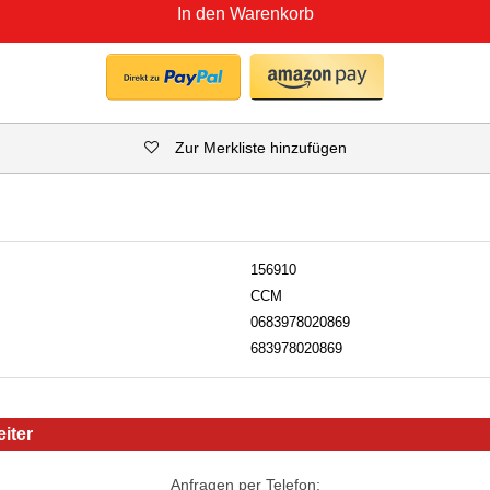
In den Warenkorb
Zur Merkliste hinzufügen
156910
CCM
0683978020869
683978020869
iter
Anfragen per Telefon: