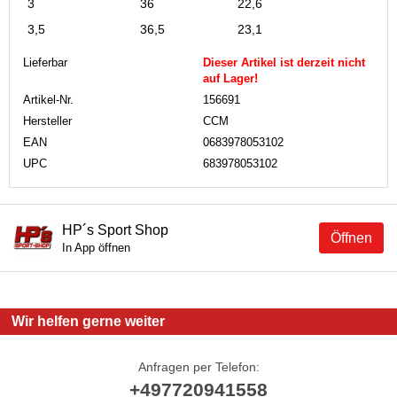
3
36
22,6
3,5
36,5
23,1
Lieferbar
Dieser Artikel ist derzeit nicht
auf Lager!
Artikel-Nr.
156691
Hersteller
CCM
EAN
0683978053102
UPC
683978053102
HP´s Sport Shop
Öffnen
In App öffnen
Wir helfen gerne weiter
Anfragen per Telefon:
+497720941558