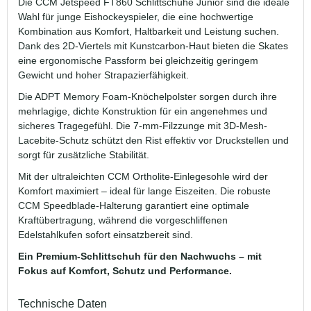
Die CCM Jetspeed FT860 Schlittschuhe Junior sind die ideale
Wahl für junge Eishockeyspieler, die eine hochwertige
Kombination aus Komfort, Haltbarkeit und Leistung suchen.
Dank des 2D-Viertels mit Kunstcarbon-Haut bieten die Skates
eine ergonomische Passform bei gleichzeitig geringem
Gewicht und hoher Strapazierfähigkeit.
Die ADPT Memory Foam-Knöchelpolster sorgen durch ihre
mehrlagige, dichte Konstruktion für ein angenehmes und
sicheres Tragegefühl. Die 7-mm-Filzzunge mit 3D-Mesh-
Lacebite-Schutz schützt den Rist effektiv vor Druckstellen und
sorgt für zusätzliche Stabilität.
Mit der ultraleichten CCM Ortholite-Einlegesohle wird der
Komfort maximiert – ideal für lange Eiszeiten. Die robuste
CCM Speedblade-Halterung garantiert eine optimale
Kraftübertragung, während die vorgeschliffenen
Edelstahlkufen sofort einsatzbereit sind.
Ein Premium-Schlittschuh für den Nachwuchs – mit
Fokus auf Komfort, Schutz und Performance.
Technische Daten