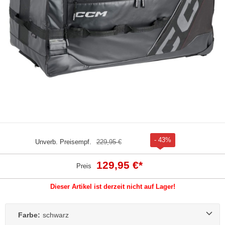
- 43%
Unverb. Preisempf.
229,95 €
129,95 €
*
Preis
Dieser Artikel ist derzeit nicht auf Lager!
Farbe:
schwarz