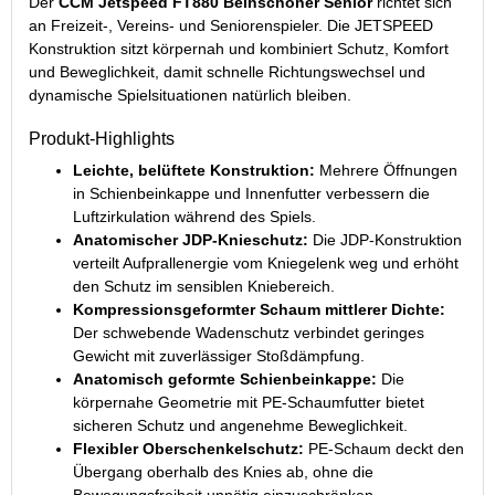
Der
CCM Jetspeed FT880 Beinschoner Senior
richtet sich
an Freizeit-, Vereins- und Seniorenspieler. Die JETSPEED
Konstruktion sitzt körpernah und kombiniert Schutz, Komfort
und Beweglichkeit, damit schnelle Richtungswechsel und
dynamische Spielsituationen natürlich bleiben.
Produkt-Highlights
Leichte, belüftete Konstruktion:
Mehrere Öffnungen
in Schienbeinkappe und Innenfutter verbessern die
Luftzirkulation während des Spiels.
Anatomischer JDP-Knieschutz:
Die JDP-Konstruktion
verteilt Aufprallenergie vom Kniegelenk weg und erhöht
den Schutz im sensiblen Kniebereich.
Kompressionsgeformter Schaum mittlerer Dichte:
Der schwebende Wadenschutz verbindet geringes
Gewicht mit zuverlässiger Stoßdämpfung.
Anatomisch geformte Schienbeinkappe:
Die
körpernahe Geometrie mit PE-Schaumfutter bietet
sicheren Schutz und angenehme Beweglichkeit.
Flexibler Oberschenkelschutz:
PE-Schaum deckt den
Übergang oberhalb des Knies ab, ohne die
Bewegungsfreiheit unnötig einzuschränken.