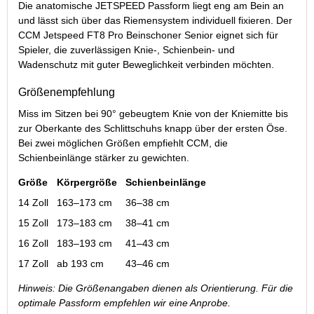
Die anatomische JETSPEED Passform liegt eng am Bein an
und lässt sich über das Riemensystem individuell fixieren. Der
CCM Jetspeed FT8 Pro Beinschoner Senior eignet sich für
Spieler, die zuverlässigen Knie-, Schienbein- und
Wadenschutz mit guter Beweglichkeit verbinden möchten.
Größenempfehlung
Miss im Sitzen bei 90° gebeugtem Knie von der Kniemitte bis
zur Oberkante des Schlittschuhs knapp über der ersten Öse.
Bei zwei möglichen Größen empfiehlt CCM, die
Schienbeinlänge stärker zu gewichten.
Größe
Körpergröße
Schienbeinlänge
14 Zoll
163–173 cm
36–38 cm
15 Zoll
173–183 cm
38–41 cm
16 Zoll
183–193 cm
41–43 cm
17 Zoll
ab 193 cm
43–46 cm
Hinweis: Die Größenangaben dienen als Orientierung. Für die
optimale Passform empfehlen wir eine Anprobe.