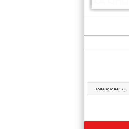
Rollengröße:
76