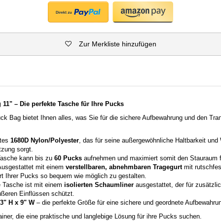
Zur Merkliste hinzufügen
11" – Die perfekte Tasche für Ihre Pucks
k Bag bietet Ihnen alles, was Sie für die sichere Aufbewahrung und den Tran
tes
1680D Nylon/Polyester
, das für seine außergewöhnliche Haltbarkeit und
zung sorgt.
asche kann bis zu
60 Pucks
aufnehmen und maximiert somit den Stauraum fü
usgestattet mit einem
verstellbaren, abnehmbaren Tragegurt
mit rutschfe
t Ihrer Pucks so bequem wie möglich zu gestalten.
 Tasche ist mit einem
isolierten Schaumliner
ausgestattet, der für zusätzl
ußeren Einflüssen schützt.
13" H x 9" W
– die perfekte Größe für eine sichere und geordnete Aufbewahrun
rainer, die eine praktische und langlebige Lösung für ihre Pucks suchen.