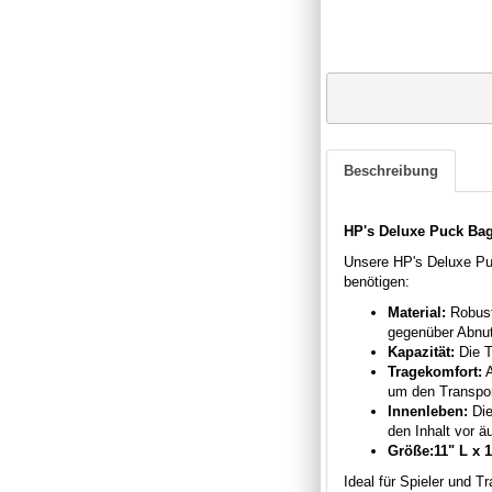
Beschreibung
HP's Deluxe Puck Bag 
Unsere HP's Deluxe Puc
benötigen:
Material:
Robus
gegenüber Abnut
Kapazität:
Die T
Tragekomfort:
A
um den Transpor
Innenleben:
Die
den Inhalt vor ä
Größe:
11" L x 
Ideal für Spieler und T