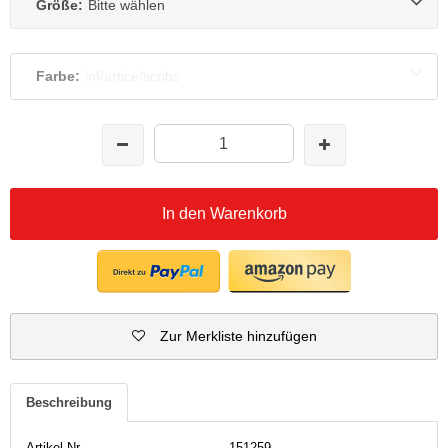
Größe:
Bitte wählen
Farbe:
inf/artice/scribs
In den Warenkorb
Zur Merkliste hinzufügen
Beschreibung
Artikel-Nr.
151259