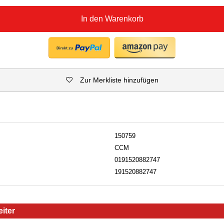
In den Warenkorb
Zur Merkliste hinzufügen
150759
CCM
0191520882747
191520882747
iter