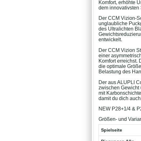
Komfort, erhöhte U
dem innovativsten 
Der CCM Vizion-Sch
unglaubliche Puckg
des Ultralichten Bl
Gewichtsreduzieru
entwickelt.
Der CCM Vizion Sti
einer asymmetrisc
Komfort erreichst.
die optimale Größe
Belastung des Han
Der aus ALUPLI Com
zwischen Gewicht u
mit Karbonschichte
damit du dich auch
NEW P28+1/4 & P
Größen- und Varia
Spielseite