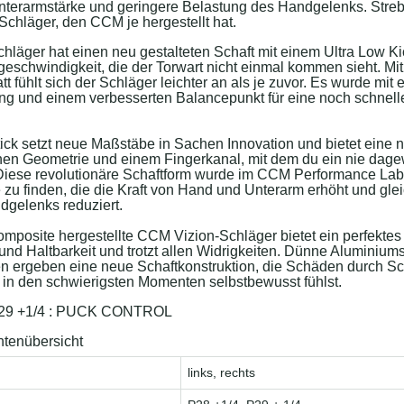
nterarmstärke und geringere Belastung des Handgelenks. Stre
Schläger, den CCM je hergestellt hat.
läger hat einen neu gestalteten Schaft mit einem Ultra Low Kic
eschwindigkeit, die der Torwart nicht einmal kommen sieht. Mit
att fühlt sich der Schläger leichter an als je zuvor. Es wurde mit 
ng und einem verbesserten Balancepunkt für eine noch schnel
ck setzt neue Maßstäbe in Sachen Innovation und bietet eine n
hen Geometrie und einem Fingerkanal, mit dem du ein nie da
 Diese revolutionäre Schaftform wurde im CCM Performance Lab 
 zu finden, die die Kraft von Hand und Unterarm erhöht und glei
dgelenks reduziert.
posite hergestellte CCM Vizion-Schläger bietet ein perfektes
nd Haltbarkeit und trotzt allen Widrigkeiten. Dünne Aluminium
n ergeben eine neue Schaftkonstruktion, die Schäden durch Sch
 in den schwierigsten Momenten selbstbewusst fühlst.
29 +1/4 : PUCK CONTROL
ntenübersicht
links, rechts