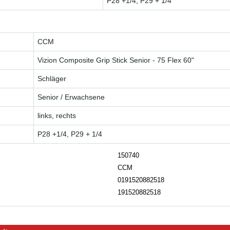
P28 +1/4, P29 + 1/4
CCM
Vizion Composite Grip Stick Senior - 75 Flex 60"
Schläger
Senior / Erwachsene
links, rechts
P28 +1/4, P29 + 1/4
150740
CCM
0191520882518
191520882518