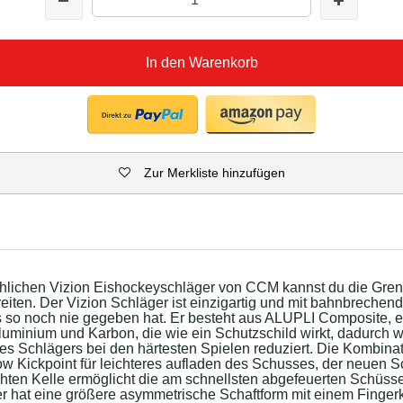
In den Warenkorb
Zur Merkliste hinzufügen
chlichen Vizion Eishockeyschläger von CCM kannst du die Gre
iten. Der Vizion Schläger ist einzigartig und mit bahnbrechen
es so noch nie gegeben hat. Er besteht aus ALUPLI Composite, 
luminium und Karbon, die wie ein Schutzschild wirkt, dadurch 
s Schlägers bei den härtesten Spielen reduziert. Die Kombina
Low Kickpoint für leichteres aufladen des Schusses, der neuen 
chten Kelle ermöglicht die am schnellsten abgefeuerten Schüss
r hat eine größere asymmetrische Schaftform mit einem Finger