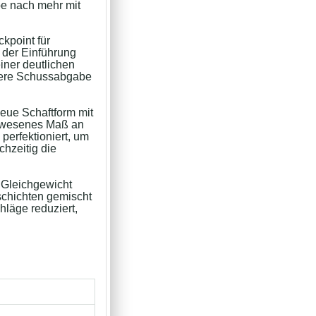
be nach mehr mit
kpoint für
 der Einführung
einer deutlichen
lere Schussabgabe
eue Schaftform mit
gewesenes Maß an
perfektioniert, um
chzeitig die
 Gleichgewicht
schichten gemischt
läge reduziert,