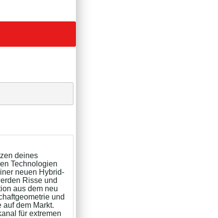
nzen deines
den Technologien
einer neuen Hybrid-
werden Risse und
tion aus dem neu
Schaftgeometrie und
e auf dem Markt.
kanal für extremen