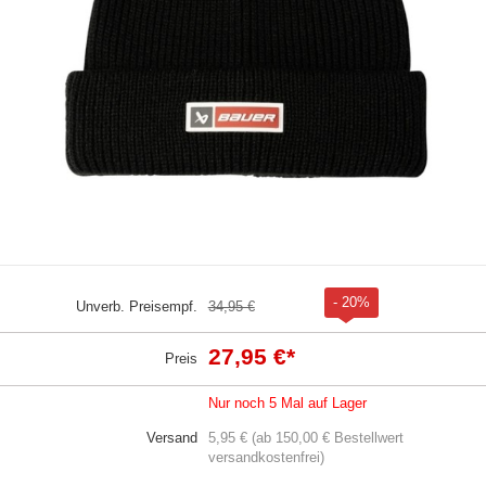
- 20%
Unverb. Preisempf.
34,95 €
27,95 €
*
Preis
Nur noch 5 Mal auf Lager
Versand
5,95 € (ab 150,00 € Bestellwert
versandkostenfrei)