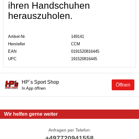
ihren Handschuhen
herauszuholen.
Artikel-Nr.
149141
Hersteller
CCM
EAN
0191520816445
UPC
191520816445
HP´s Sport Shop
Öffnen
In App öffnen
Wir helfen gerne weiter
Anfragen per Telefon:
+497720941558