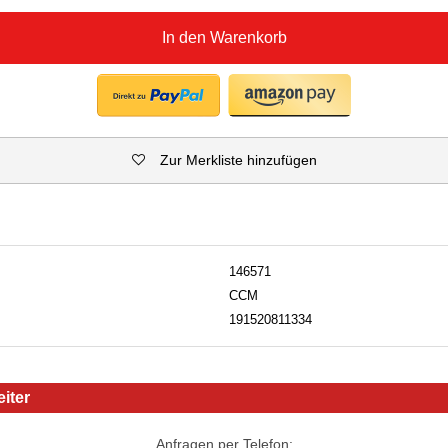
In den Warenkorb
Zur Merkliste hinzufügen
146571
CCM
191520811334
iter
Anfragen per Telefon: