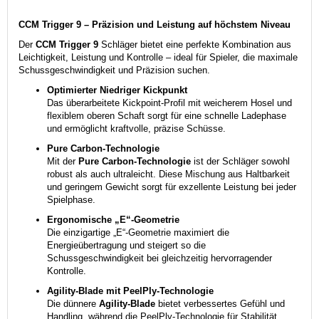
CCM Trigger 9 – Präzision und Leistung auf höchstem Niveau
Der
CCM Trigger 9
Schläger bietet eine perfekte Kombination aus
Leichtigkeit, Leistung und Kontrolle – ideal für Spieler, die maximale
Schussgeschwindigkeit und Präzision suchen.
Optimierter Niedriger Kickpunkt
Das überarbeitete Kickpoint-Profil mit weicherem Hosel und
flexiblem oberen Schaft sorgt für eine schnelle Ladephase
und ermöglicht kraftvolle, präzise Schüsse.
Pure Carbon-Technologie
Mit der
Pure Carbon-Technologie
ist der Schläger sowohl
robust als auch ultraleicht. Diese Mischung aus Haltbarkeit
und geringem Gewicht sorgt für exzellente Leistung bei jeder
Spielphase.
Ergonomische „E“-Geometrie
Die einzigartige „E“-Geometrie maximiert die
Energieübertragung und steigert so die
Schussgeschwindigkeit bei gleichzeitig hervorragender
Kontrolle.
Agility-Blade mit PeelPly-Technologie
Die dünnere
Agility-Blade
bietet verbessertes Gefühl und
Handling, während die PeelPly-Technologie für Stabilität