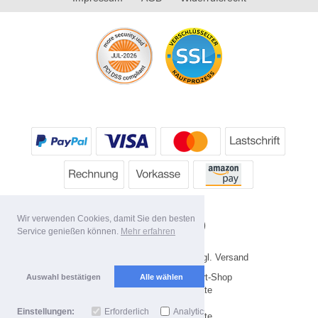
Wir verwenden Cookies, damit Sie den besten
Service genießen können.
Mehr erfahren
* Alle Preise inkl. MwSt. evtl. zzgl. Versand
Copyright 2026 by HP's Sport-Shop
Auswahl bestätigen
Alle wählen
Mobile Shop by Shopgate
Einstellungen:
Erforderlich
Analytics
Zur klassischen Webseite