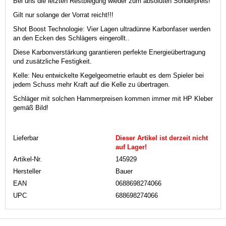
Bei uns die letzten Restbiegung wieder zum absoluten Sonderpreis!
Gilt nur solange der Vorrat reicht!!!
Shot Boost Technologie: Vier Lagen ultradünne Karbonfaser werden
an den Ecken des Schlägers eingerollt..
Diese Karbonverstärkung garantieren perfekte Energieübertragung
und zusätzliche Festigkeit.
Kelle: Neu entwickelte Kegelgeometrie erlaubt es dem Spieler bei
jedem Schuss mehr Kraft auf die Kelle zu übertragen.
Schläger mit solchen Hammerpreisen kommen immer mit HP Kleber
gemäß Bild!
Lieferbar
Dieser Artikel ist derzeit nicht
auf Lager!
Artikel-Nr.
145929
Hersteller
Bauer
EAN
0688698274066
UPC
688698274066