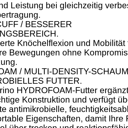
d Leistung bei gleichzeitig verbe
ertragung.
UFF / BESSERER
NGSBEREICH.
rte Knöchelflexion und Mobilität 
ere Bewegungen ohne Kompromiss
zung.
AM / MULTI-DENSITY-SCHAUM
ROBIELLES FUTTER.
arino HYDROFOAM-Futter ergänzt
htige Konstruktion und verfügt üb
e antimikrobielle, feuchtigkeitsab
rtable Eigenschaften, damit Ihre
el über trocken und reaktionsfähi