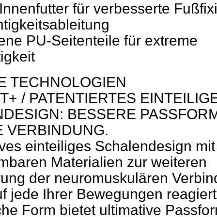
Innenfutter für verbesserte Fußfix
tigkeitsableitung
ne PU-Seitenteile für extreme
igkeit
E TECHNOLOGIEN
T+ / PATENTIERTES EINTEILIG
DESIGN: BESSERE PASSFORM
 VERBINDUNG.
ves einteiliges Schalendesign mit
mbaren Materialien zur weiteren
rung der neuromuskulären Verbi
auf jede Ihrer Bewegungen reagiert
he Form bietet ultimative Passfo