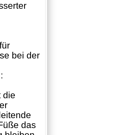
sserter
für
e bei der
:
 die
er
leitende
 Füße das
g bleiben.