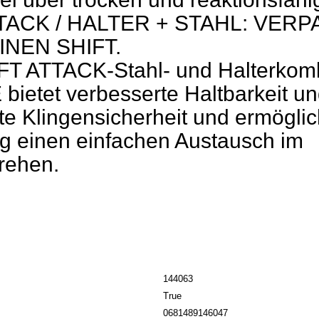
TACK / HALTER + STAHL: VER
EINEN SHIFT.
FT ATTACK-Stahl- und Halterkom
bietet verbesserte Haltbarkeit u
te Klingensicherheit und ermöglic
tig einen einfachen Austausch im
ehen.
144063
True
0681489146047