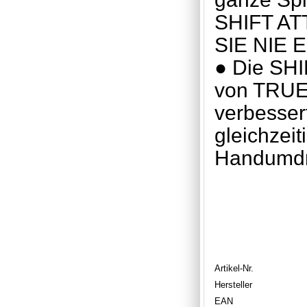
SHIFT AT
SIE NIE 
● Die SHI
von TRUE 
verbesser
gleichzei
Handumdr
Artikel-Nr.
Hersteller
EAN