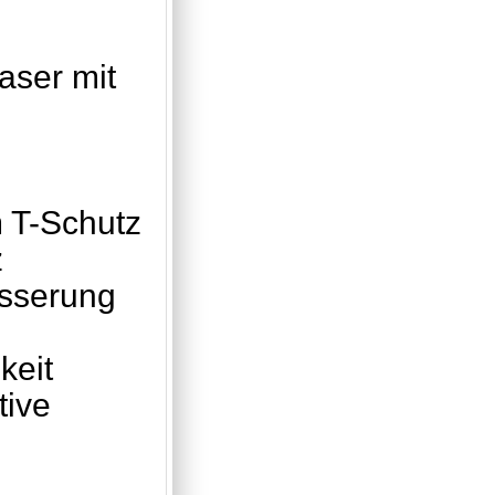
aser mit
m T-Schutz
z
esserung
keit
tive