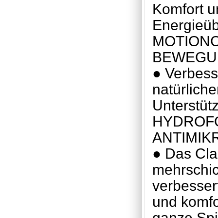
Komfort un
Energieüb
MOTIONC
BEWEGU
● Verbesse
natürlich
Unterstüt
HYDROFO
ANTIMIK
● Das Cl
mehrschic
verbessert
und komfo
ganze Spi