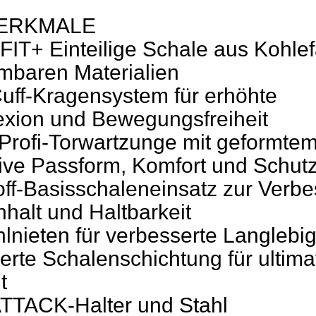
ERKMALE
T+ Einteilige Schale aus Kohlef
mbaren Materialien
uff-Kragensystem für erhöhte
exion und Bewegungsfreiheit
 Profi-Torwartzunge mit geformte
ative Passform, Komfort und Schut
off-Basisschaleneinsatz zur Verb
nhalt und Haltbarkeit
lnieten für verbesserte Langlebig
erte Schalenschichtung für ultima
t
TTACK-Halter und Stahl