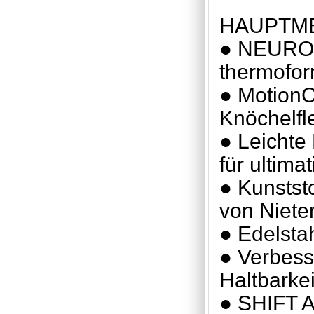
HAUPTM
● NEUROFI
thermofor
● MotionC
Knöchelfl
● Leichte
für ultim
● Kunstst
von Niete
● Edelstah
● Verbess
Haltbarkei
● SHIFT A