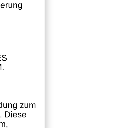
ierung
ES
.
ndung zum
. Diese
rm,