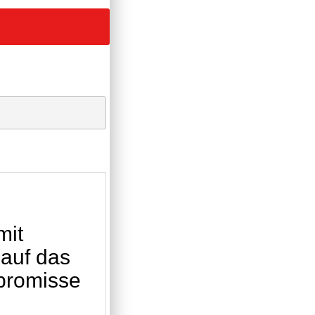
mit
 auf das
promisse