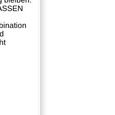
PASSEN
bination
nd
ht