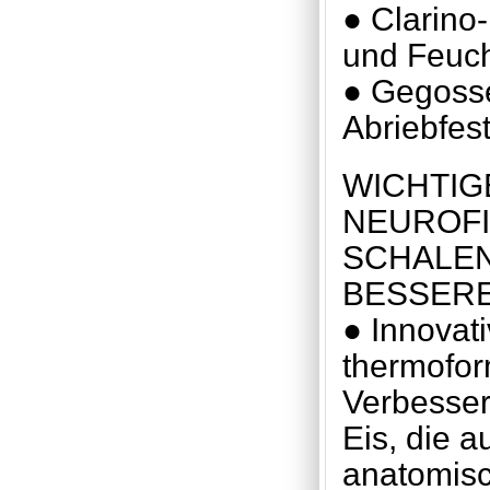
● Clarino-
und Feuch
● Gegosse
Abriebfest
WICHTIG
NEUROFI
SCHALEN
BESSERE
● Innovati
thermofor
Verbesse
Eis, die 
anatomisc