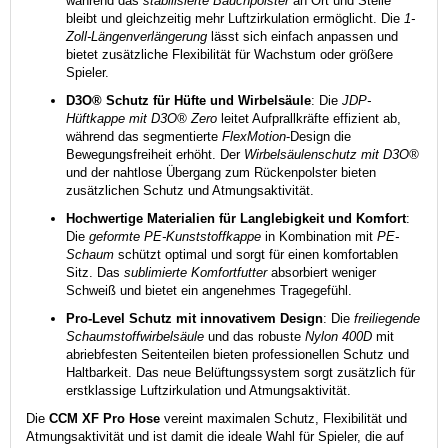
während das
stabilisierte Bauchpolster
an Ort und Stelle
bleibt und gleichzeitig mehr Luftzirkulation ermöglicht. Die
1-
Zoll-Längenverlängerung
lässt sich einfach anpassen und
bietet zusätzliche Flexibilität für Wachstum oder größere
Spieler.
D3O® Schutz für Hüfte und Wirbelsäule
: Die
JDP-
Hüftkappe mit D3O® Zero
leitet Aufprallkräfte effizient ab,
während das segmentierte
FlexMotion
-Design die
Bewegungsfreiheit erhöht. Der
Wirbelsäulenschutz mit D3O®
und der nahtlose Übergang zum Rückenpolster bieten
zusätzlichen Schutz und Atmungsaktivität.
Hochwertige Materialien für Langlebigkeit und Komfort
:
Die
geformte PE-Kunststoffkappe
in Kombination mit
PE-
Schaum
schützt optimal und sorgt für einen komfortablen
Sitz. Das
sublimierte Komfortfutter
absorbiert weniger
Schweiß und bietet ein angenehmes Tragegefühl.
Pro-Level Schutz mit innovativem Design
: Die
freiliegende
Schaumstoffwirbelsäule
und das robuste
Nylon 400D
mit
abriebfesten Seitenteilen bieten professionellen Schutz und
Haltbarkeit. Das neue Belüftungssystem sorgt zusätzlich für
erstklassige Luftzirkulation und Atmungsaktivität.
Die
CCM XF Pro Hose
vereint maximalen Schutz, Flexibilität und
Atmungsaktivität und ist damit die ideale Wahl für Spieler, die auf