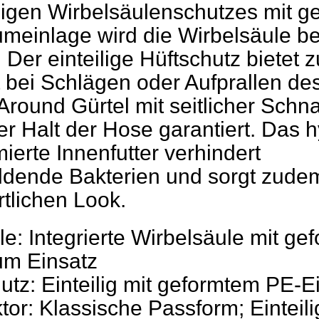
gen Wirbelsäulenschutzes mit ge
einlage wird die Wirbelsäule be
 Der einteilige Hüftschutz bietet 
t bei Schlägen oder Aufprallen de
round Gürtel mit seitlicher Schna
rer Halt der Hose garantiert. Das
ierte Innenfutter verhindert
ldende Bakterien und sorgt zudem
rtlichen Look.
le: Integrierte Wirbelsäule mit g
m Einsatz
utz: Einteilig mit geformtem PE-E
tor: Klassische Passform; Einteili