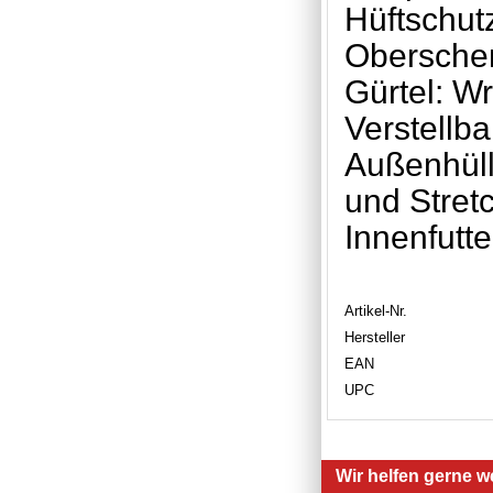
Hüftschut
Obersche
Gürtel: W
Verstellba
Außenhüll
und Stret
Innenfutt
Artikel-Nr.
Hersteller
EAN
UPC
Wir helfen gerne we