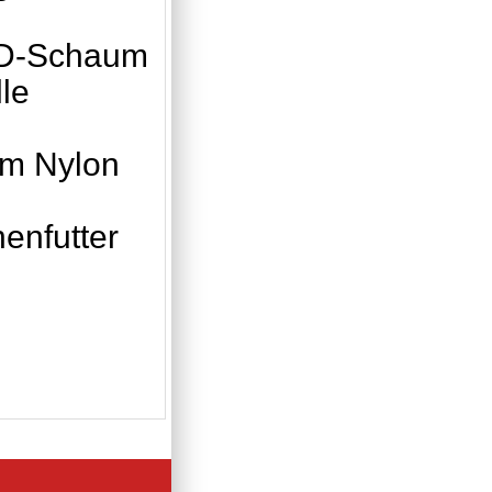
MD-Schaum
le
em Nylon
enfutter