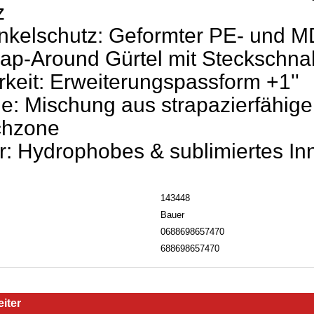
z
nkelschutz: Geformter PE- und 
rap-Around Gürtel mit Steckschnal
rkeit: Erweiterungspassform +1''
e: Mischung aus strapazierfähig
chzone
er: Hydrophobes & sublimiertes Inn
143448
Bauer
0688698657470
688698657470
iter