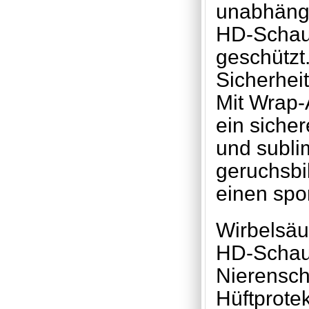
unabhängi
HD-Schaum
geschützt.
Sicherhei
Mit Wrap-A
ein siche
und sublim
geruchsbi
einen spo
Wirbelsäu
HD-Schau
Nierensch
Hüftprotek