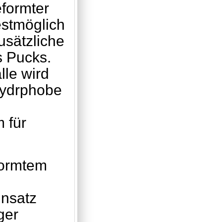
formter
stmöglich
zusätzliche
s Pucks.
lle wird
 hydrphobe
 für
eformtem
insatz
ger