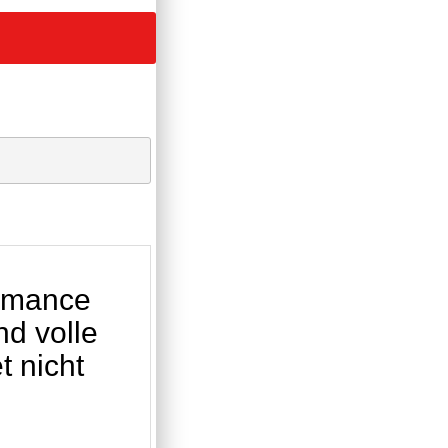
ormance
d volle
t nicht