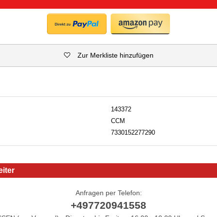
Zur Merkliste hinzufügen
143372
CCM
7330152277290
iter
Anfragen per Telefon:
+497720941558