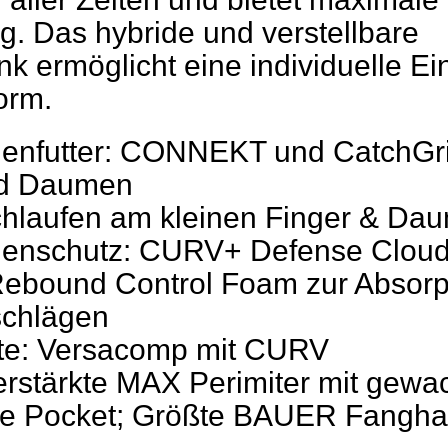
. Das hybride und verstellbare
k ermöglicht eine individuelle Ei
orm.
enfutter: CONNEKT und CatchGri
nd Daumen
chlaufen am kleinen Finger & Da
henschutz: CURV+ Defense Cloud
ebound Control Foam zur Absorp
schlägen
te: Versacomp mit CURV
erstärkte MAX Perimiter mit gew
e Pocket; Größte BAUER Fanghan