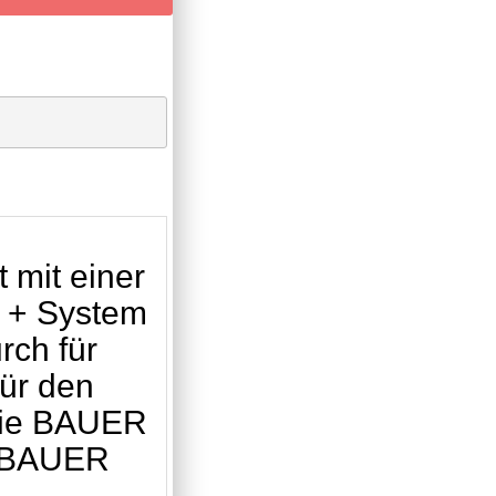
mit einer
 + System
rch für
für den
 die BAUER
e BAUER