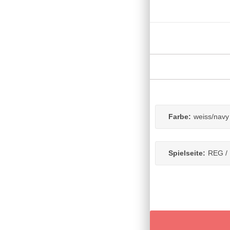
Farbe:
weiss/navy
Spielseite:
REG / 