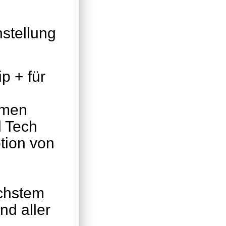
nstellung
p + für
umen
 Tech
tion von
achstem
d aller