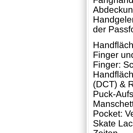
Abdeckung
Handgelen
der Passf
Handfläch
Finger u
Finger: S
Handfläc
(DCT) & R
Puck-Auf
Manschet
Pocket: V
Skate Lac