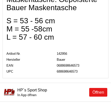
Bauer Maskentasche
S = 53 - 56 cm
M = 55 -58cm
L = 57 - 60 cm
Artikel-Nr.
142956
Hersteller
Bauer
EAN
0688698646573
UPC
688698646573
HP´s Sport Shop
Öffnen
In App öffnen