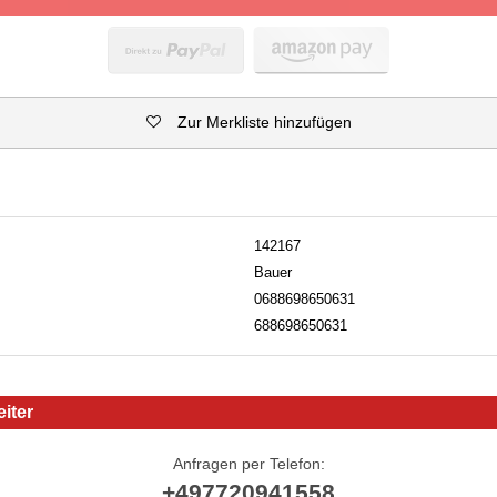
Zur Merkliste hinzufügen
142167
Bauer
0688698650631
688698650631
iter
Anfragen per Telefon:
+497720941558