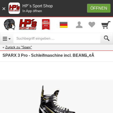
HP´s Sport Shop
×
ÖFFNEN
In App öffnen
Zurück zu "Sparx"
SPARX 3 Pro - Schleifmaschine incl. BEAMâ„¢Â