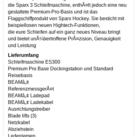
die Sparx 3 Schleifmaschine, enthÃ¤lt jedoch eine neu
gestaltete Premium-Pro-Basis und ist das
Flaggschiffprodukt von Sparx Hockey. Sie besticht mit
beispiellosen neuen Hightech-Funktionen,
die eure Schleifen auf ein ganz neues Niveau bringt
und bietet unÃ¼bertroffene PrÃ¤zision, Genauigkeit
und Leistung
Lieferumfang
Schleifmaschine ES300
Premium Pro Base Dockingstation und Standard
Reisebasis
BEAMâ„¢
ReferenzmessgerÃ¤t
BEAMâ„¢ Ladepad
BEAMâ„¢ Ladekabel
Ausrichtungstreiber
Blade lifts (3)
Netzkabel
Abziehstein
Lederriemen