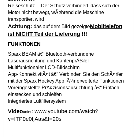
Reiseschutz ... Der Schutz verhindert, dass sich der
Motor nicht bewegt, wÃ¤hrend die Maschine
transportiert wird
Achtung:
Mobiltelefon
das auf dem Bild gezeigte
ist NICHT Teil der Lieferung
!!!
FUNKTIONEN
Sparx BEAM â€“ Bluetooth-verbundene
Laserausrichtung und KantenprÃ¼fer
Multifunktionaler LCD-Bildschirm
App-KonnektivitÃ¤t â€“ Verbinden Sie den SchÃ¤rfer
mit der Sparx Hockey App fÃ¼r erweiterte Funktionen
Voreingestellte PrÃ¤zisionsausrichtung â€“ Einfach
einstecken und schleifen
Integriertes Luftfiltersystem
Video
: www.youtube.com/watch?
unter
v=ITP0e0IjAas&t=20s