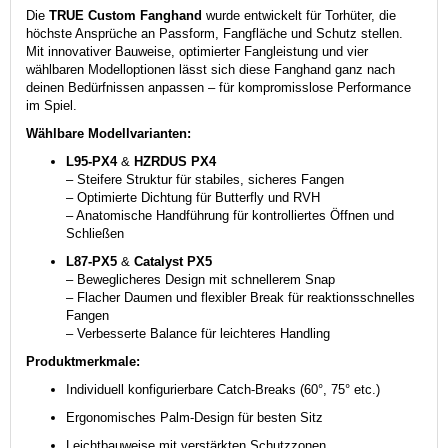
Die
TRUE Custom Fanghand
wurde entwickelt für Torhüter, die
höchste Ansprüche an Passform, Fangfläche und Schutz stellen.
Mit innovativer Bauweise, optimierter Fangleistung und vier
wählbaren Modelloptionen lässt sich diese Fanghand ganz nach
deinen Bedürfnissen anpassen – für kompromisslose Performance
im Spiel.
Wählbare Modellvarianten:
L95-PX4
&
HZRDUS PX4
– Steifere Struktur für stabiles, sicheres Fangen
– Optimierte Dichtung für Butterfly und RVH
– Anatomische Handführung für kontrolliertes Öffnen und
Schließen
L87-PX5
&
Catalyst PX5
– Beweglicheres Design mit schnellerem Snap
– Flacher Daumen und flexibler Break für reaktionsschnelles
Fangen
– Verbesserte Balance für leichteres Handling
Produktmerkmale:
Individuell konfigurierbare Catch-Breaks (60°, 75° etc.)
Ergonomisches Palm-Design für besten Sitz
Leichtbauweise mit verstärkten Schutzzonen