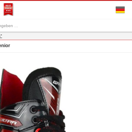
s"
enior